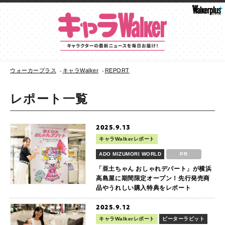
ウォーカープラス
キャラWalker
REPORT
レポート一覧
2025.9.13
キャラWalkerレポート
ADO MIZUMORI WORLD
PR
「亜土ちゃん おしゃれデパート」が横浜
高島屋に期間限定オープン！先行発売商
品やうれしい購入特典をレポート
2025.9.12
キャラWalkerレポート
ピーターラビット