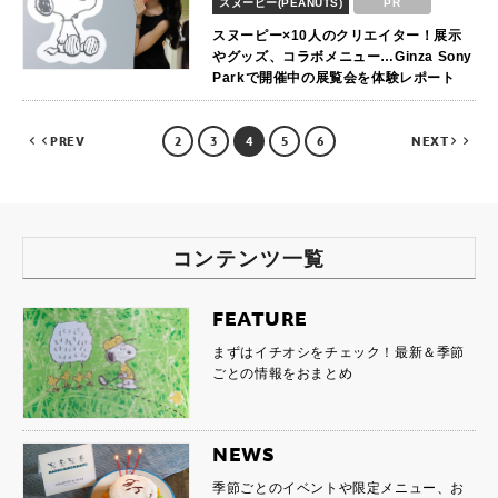
スヌーピー(PEANUTS)
PR
スヌーピー×10人のクリエイター！展示
やグッズ、コラボメニュー…Ginza Sony
Parkで開催中の展覧会を体験レポート
PREV
2
3
4
5
6
NEXT
コンテンツ一覧
FEATURE
まずはイチオシをチェック！最新＆季節
ごとの情報をおまとめ
NEWS
季節ごとのイベントや限定メニュー、お