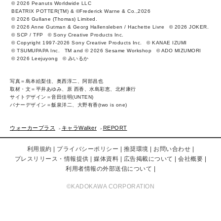
© 2026 Peanuts Worldwide LLC
BEATRIX POTTER(TM) & ©Frederick Warne & Co.,2026
© 2026 Gullane (Thomas) Limited.
© 2026 Anne Gutman & Georg Hallensleben / Hachette Livre
© 2026 JOKER.
© SCP / TFP
© Sony Creative Products Inc.
© Copyright 1997-2026 Sony Creative Products Inc.
© KANAE IZUMI
© TSUMUPAPA Inc.
TM and © 2026 Sesame Workshop
© ADO MIZUMORI
© 2026 Leejuyong
© みいるか
写真＝島本絵梨佳、奥西淳二、阿部昌也
取材・文＝平井あゆみ、原 西香、水島彩恵、北村康行
サイトデザイン＝音田佳明(UNTEN)
バナーデザイン＝飯泉洋二、大野有香(two is one)
ウォーカープラス
キャラWalker
REPORT
利用規約
プライバシーポリシー
推奨環境
お問い合わせ
プレスリリース・情報提供
媒体資料
広告掲載について
会社概要
利用者情報の外部送信について
©KADOKAWA CORPORATION