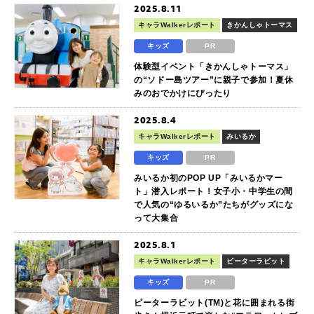
2025.8.11
キャラWalkerレポート
きかんしゃトーマス
キッズ
PR
体験型イベント「きかんしゃトーマス」
の“ソドー島ツアー”に親子で参加！夏休
みのおでかけにぴったり
2025.8.4
キャラWalkerレポート
みいるか
キッズ
PR
みいるか初のPOP UP「みいるかマー
ト」潜入レポート！女子小・中学生の間
で人気の“ゆるいるか”たちがグッズにな
って大集合
2025.8.1
キャラWalkerレポート
ピーターラビット
キッズ
PR
ピーターラビット(TM)と花に囲まれる街