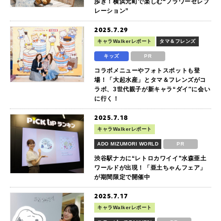
歩き！横浜元町で楽しむ“フラワーセレブ
レーション”
2025.7.29
キャラWalkerレポート
タマ＆フレンズ
キッズ
PR
コラボメニューやフォトスポットも登
場！「大起水産」とタマ＆フレンズがコ
ラボ、3世代親子が新キャラ“ダイ″に会い
に行く！
2025.7.18
キャラWalkerレポート
ADO MIZUMORI WORLD
PR
渋谷駅ナカに“レトロカワイイ”水森亜土
ワールドが出現！「亜土ちゃんフェア」
が期間限定で開催中
2025.7.17
キャラWalkerレポート