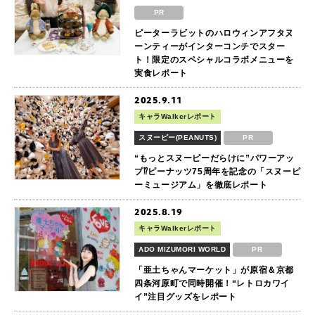
PR
ピーターラビットのハロウィンアフタヌ
ーンティーがインターコンチでスター
ト！限定のスペシャルコラボメニューを
実食レポート
2025.9.11
キャラWalkerレポート
スヌーピー(PEANUTS)
PR
“もっとスヌーピーだらけに”パワーアッ
プ⁉ピーナッツ75周年を記念の「スヌーピ
ーミュージアム」を徹底レポート
2025.8.19
キャラWalkerレポート
ADO MIZUMORI WORLD
PR
「亜土ちゃんマーケット」が原宿＆京都
四条河原町で同時開催！“レトロカワイ
イ”注目グッズをレポート