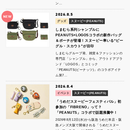
ン…
2026.8.5
NEW
グッズ
スヌーピー(PEANUTS)
しまむら系列シャンブルに
PEANUTS×LOGOSコラボの新作バッグ
＆ポーチが登場！スヌーピー率いる“ビー
グル・スカウト”が目印
しまむらグループ発、雑貨＆ファッションの
専門店「シャンブル」から、アウトドアブラ
ンド「LOGOS」とコミック
「PEANUTS(ピーナッツ)」のコラボアイテ
ム第7…
2026.8.4
イベント
スヌーピー(PEANUTS)
「うめだスヌーピーフェスティバル」初
参加の「FIBRENO」って？
「PEANUTS」コラボで話題沸騰中！
2026年8月12日(水)から阪急うめだ本店・阪
急メンズ大阪で開催される「うめだスヌー