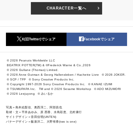
CHARACTER一覧へ
X(旧Twitter)でシェア
Facebookでシェア
© 2026 Peanuts Worldwide LLC
BEATRIX POTTER(TM) & ©Frederick Warne & Co.,2026
© 2026 Gullane (Thomas) Limited.
© 2026 Anne Gutman & Georg Hallensleben / Hachette Livre
© 2026 JOKER.
© SCP / TFP
© Sony Creative Products Inc.
© Copyright 1997-2026 Sony Creative Products Inc.
© KANAE IZUMI
© TSUMUPAPA Inc.
TM and © 2026 Sesame Workshop
© ADO MIZUMORI
© 2026 Leejuyong
© みいるか
写真＝島本絵梨佳、奥西淳二、阿部昌也
取材・文＝平井あゆみ、原 西香、水島彩恵、北村康行
サイトデザイン＝音田佳明(UNTEN)
バナーデザイン＝飯泉洋二、大野有香(two is one)