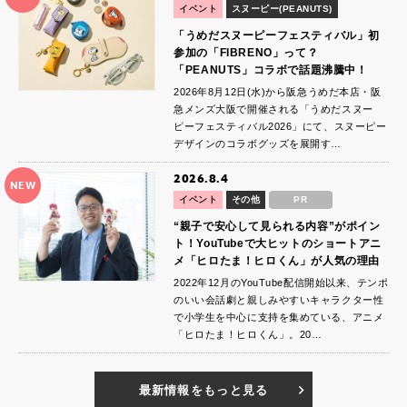
イベント
スヌーピー(PEANUTS)
「うめだスヌーピーフェスティバル」初
参加の「FIBRENO」って？
「PEANUTS」コラボで話題沸騰中！
2026年8月12日(水)から阪急うめだ本店・阪
急メンズ大阪で開催される「うめだスヌー
ピーフェスティバル2026」にて、スヌーピー
デザインのコラボグッズを展開す…
2026.8.4
NEW
イベント
その他
PR
“親子で安心して見られる内容”がポイン
ト！YouTubeで大ヒットのショートアニ
メ「ヒロたま！ヒロくん」が人気の理由
2022年12月のYouTube配信開始以来、テンポ
のいい会話劇と親しみやすいキャラクター性
で小学生を中心に支持を集めている、アニメ
「ヒロたま！ヒロくん」。20…
最新情報をもっと見る