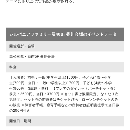
テーマに作り上げた作品が展示される。
シルバニアファミリー展40th 香川会場のイベントデータ
開催場所・会場
高松三越・新館5F 催物会場
料金
【入場券】前売：一般(中学生以上)1500円、子ども(4歳〜小学
生)700円 当日：一般(中学生以上)1700円、子ども(4歳〜小学
生)900円、3歳以下無料 【フレアのダイカットポーチセット券】
前売：3500円、当日：3700円 ※セット券は数量限定、なくなり次
第終了。セット券の前売券はチケットぴあ、ローソンチケットのみ
の販売 ※障害者手帳、療育手帳などの所持者は証明書提示で当日券
の200円引き
開催日・期間