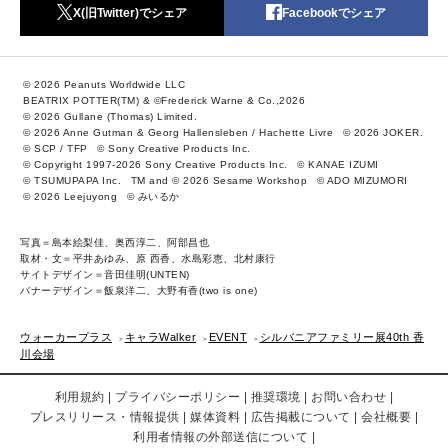
X(旧Twitter)でシェア
Facebookでシェア
© 2026 Peanuts Worldwide LLC
BEATRIX POTTER(TM) & ©Frederick Warne & Co.,2026
© 2026 Gullane (Thomas) Limited.
© 2026 Anne Gutman & Georg Hallensleben / Hachette Livre
© 2026 JOKER.
© SCP / TFP
© Sony Creative Products Inc.
© Copyright 1997-2026 Sony Creative Products Inc.
© KANAE IZUMI
© TSUMUPAPA Inc.
TM and © 2026 Sesame Workshop
© ADO MIZUMORI
© 2026 Leejuyong
© みいるか
写真＝島本絵梨佳、奥西淳二、阿部昌也
取材・文＝平井あゆみ、原 西香、水島彩恵、北村康行
サイトデザイン＝音田佳明(UNTEN)
バナーデザイン＝飯泉洋二、大野有香(two is one)
ウォーカープラス
キャラWalker
EVENT
シルバニアファミリー展40th 香
川会場
利用規約
プライバシーポリシー
推奨環境
お問い合わせ
プレスリリース・情報提供
媒体資料
広告掲載について
会社概要
利用者情報の外部送信について