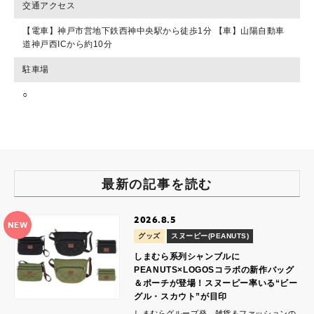
交通アクセス
【電車】神戸市営地下鉄西神中央駅から徒歩1分 【車】山陽自動車
道神戸西ICから約10分
駐車場
○
最新の記事を読む
2026.8.5
NEW
グッズ
スヌーピー(PEANUTS)
しまむら系列シャンブルに
PEANUTS×LOGOSコラボの新作バッグ
＆ポーチが登場！スヌーピー率いる“ビー
グル・スカウト”が目印
しまむらグループ発、雑貨＆ファッションの