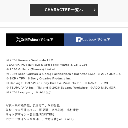
CHARACTER一覧へ
X(旧Twitter)でシェア
Facebookでシェア
© 2026 Peanuts Worldwide LLC
BEATRIX POTTER(TM) & ©Frederick Warne & Co.,2026
© 2026 Gullane (Thomas) Limited.
© 2026 Anne Gutman & Georg Hallensleben / Hachette Livre
© 2026 JOKER.
© SCP / TFP
© Sony Creative Products Inc.
© Copyright 1997-2026 Sony Creative Products Inc.
© KANAE IZUMI
© TSUMUPAPA Inc.
TM and © 2026 Sesame Workshop
© ADO MIZUMORI
© 2026 Leejuyong
© みいるか
写真＝島本絵梨佳、奥西淳二、阿部昌也
取材・文＝平井あゆみ、原 西香、水島彩恵、北村康行
サイトデザイン＝音田佳明(UNTEN)
バナーデザイン＝飯泉洋二、大野有香(two is one)