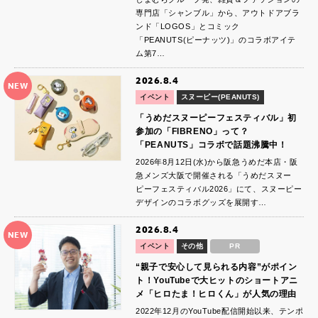
専門店「シャンブル」から、アウトドアブラ
ンド「LOGOS」とコミック
「PEANUTS(ピーナッツ)」のコラボアイテ
ム第7…
2026.8.4
NEW
イベント
スヌーピー(PEANUTS)
「うめだスヌーピーフェスティバル」初
参加の「FIBRENO」って？
「PEANUTS」コラボで話題沸騰中！
2026年8月12日(水)から阪急うめだ本店・阪
急メンズ大阪で開催される「うめだスヌー
ピーフェスティバル2026」にて、スヌーピー
デザインのコラボグッズを展開す…
2026.8.4
NEW
イベント
その他
PR
“親子で安心して見られる内容”がポイン
ト！YouTubeで大ヒットのショートアニ
メ「ヒロたま！ヒロくん」が人気の理由
2022年12月のYouTube配信開始以来、テンポ