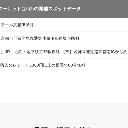
マーケット(京都)の開催スポットデータ
イアール京都伊勢丹
府京都市下京区烏丸通塩小路下ル東塩小路町
】JR・近鉄・地下鉄京都駅直結 【車】名神高速道路京都南ICから約
日購入のレシート5000円以上の提示で60分無料