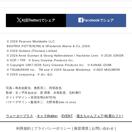
X(旧Twitter)でシェア
Facebookでシェア
© 2026 Peanuts Worldwide LLC
BEATRIX POTTER(TM) & ©Frederick Warne & Co.,2026
© 2026 Gullane (Thomas) Limited.
© 2026 Anne Gutman & Georg Hallensleben / Hachette Livre
© 2026 JOKER.
© SCP / TFP
© Sony Creative Products Inc.
© Copyright 1997-2026 Sony Creative Products Inc.
© KANAE IZUMI
© TSUMUPAPA Inc.
TM and © 2026 Sesame Workshop
© ADO MIZUMORI
© 2026 Leejuyong
© みいるか
写真＝島本絵梨佳、奥西淳二、阿部昌也
取材・文＝平井あゆみ、原 西香、水島彩恵、北村康行
サイトデザイン＝音田佳明(UNTEN)
バナーデザイン＝飯泉洋二、大野有香(two is one)
ウォーカープラス
キャラWalker
EVENT
亜土ちゃんフェア(鈴鹿ロフト)
利用規約
プライバシーポリシー
推奨環境
お問い合わせ