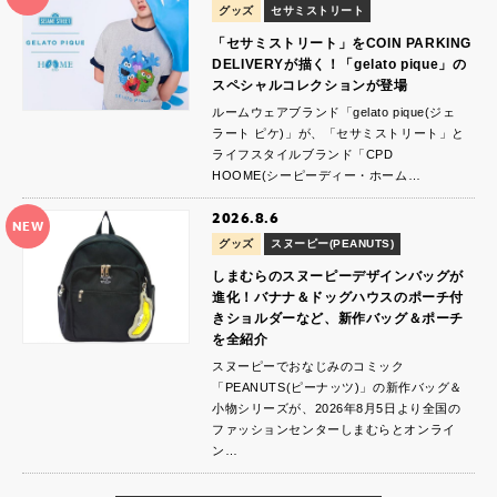
グッズ
セサミストリート
「セサミストリート」をCOIN PARKING
DELIVERYが描く！「gelato pique」の
スペシャルコレクションが登場
ルームウェアブランド「gelato pique(ジェ
ラート ピケ)」が、「セサミストリート」と
ライフスタイルブランド「CPD
HOOME(シーピーディー・ホーム…
2026.8.6
NEW
グッズ
スヌーピー(PEANUTS)
しまむらのスヌーピーデザインバッグが
進化！バナナ＆ドッグハウスのポーチ付
きショルダーなど、新作バッグ＆ポーチ
を全紹介
スヌーピーでおなじみのコミック
「PEANUTS(ピーナッツ)」の新作バッグ＆
小物シリーズが、2026年8月5日より全国の
ファッションセンターしまむらとオンライ
ン…