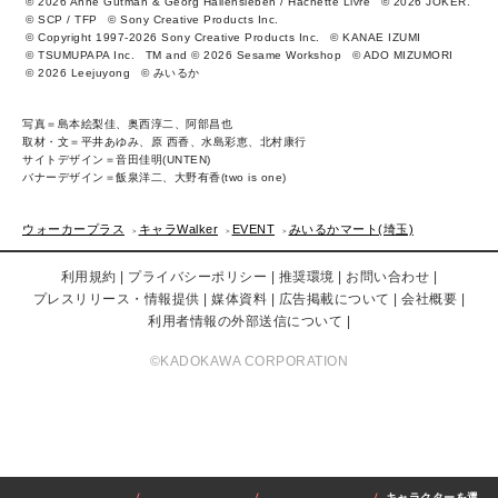
© 2026 Anne Gutman & Georg Hallensleben / Hachette Livre
© 2026 JOKER.
© SCP / TFP
© Sony Creative Products Inc.
© Copyright 1997-2026 Sony Creative Products Inc.
© KANAE IZUMI
© TSUMUPAPA Inc.
TM and © 2026 Sesame Workshop
© ADO MIZUMORI
© 2026 Leejuyong
© みいるか
写真＝島本絵梨佳、奥西淳二、阿部昌也
取材・文＝平井あゆみ、原 西香、水島彩恵、北村康行
サイトデザイン＝音田佳明(UNTEN)
バナーデザイン＝飯泉洋二、大野有香(two is one)
ウォーカープラス
キャラWalker
EVENT
みいるかマート(埼玉)
利用規約
プライバシーポリシー
推奨環境
お問い合わせ
プレスリリース・情報提供
媒体資料
広告掲載について
会社概要
利用者情報の外部送信について
©KADOKAWA CORPORATION
キャラクターを選