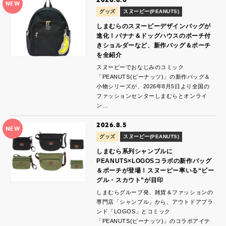
NEW
グッズ
スヌーピー(PEANUTS)
しまむらのスヌーピーデザインバッグが
進化！バナナ＆ドッグハウスのポーチ付
きショルダーなど、新作バッグ＆ポーチ
を全紹介
スヌーピーでおなじみのコミック
「PEANUTS(ピーナッツ)」の新作バッグ＆
小物シリーズが、2026年8月5日より全国の
ファッションセンターしまむらとオンライ
ン…
2026.8.5
NEW
グッズ
スヌーピー(PEANUTS)
しまむら系列シャンブルに
PEANUTS×LOGOSコラボの新作バッグ
＆ポーチが登場！スヌーピー率いる“ビー
グル・スカウト”が目印
しまむらグループ発、雑貨＆ファッションの
専門店「シャンブル」から、アウトドアブラ
ンド「LOGOS」とコミック
「PEANUTS(ピーナッツ)」のコラボアイテ