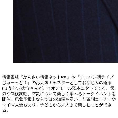
情報番組『かんさい情報ネットten.』や『テッパン朝ライブ
じゅーっと！』のお天気キャスターとしておなじみの蓬莱
(ほうらい)大介さんが、イオンモール茨木にやってくる。天
気や気候変動、防災について楽しく学べるトークイベントを
開催。気象予報士ならではの知識を活かした質問コーナーや
クイズ大会もあり、子どもから大人まで楽しむことができ
る。