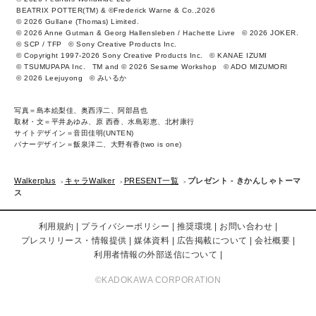
BEATRIX POTTER(TM) & ©Frederick Warne & Co.,2026
© 2026 Gullane (Thomas) Limited.
© 2026 Anne Gutman & Georg Hallensleben / Hachette Livre
© 2026 JOKER.
© SCP / TFP
© Sony Creative Products Inc.
© Copyright 1997-2026 Sony Creative Products Inc.
© KANAE IZUMI
© TSUMUPAPA Inc.
TM and © 2026 Sesame Workshop
© ADO MIZUMORI
© 2026 Leejuyong
© みいるか
写真＝島本絵梨佳、奥西淳二、阿部昌也
取材・文＝平井あゆみ、原 西香、水島彩恵、北村康行
サイトデザイン＝音田佳明(UNTEN)
バナーデザイン＝飯泉洋二、大野有香(two is one)
Walkerplus
キャラWalker
PRESENT一覧
プレゼント - きかんしゃトーマ
ス
利用規約
プライバシーポリシー
推奨環境
お問い合わせ
プレスリリース・情報提供
媒体資料
広告掲載について
会社概要
利用者情報の外部送信について
©KADOKAWA CORPORATION