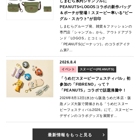
しまむら系列シャンブルに
PEANUTS×LOGOSコラボの新作バッグ
＆ポーチが登場！スヌーピー率いる“ビー
グル・スカウト”が目印
しまむらグループ発、雑貨＆ファッションの
専門店「シャンブル」から、アウトドアブラ
ンド「LOGOS」とコミック
「PEANUTS(ピーナッツ)」のコラボアイテ
ム第7…
2026.8.4
イベント
スヌーピー(PEANUTS)
「うめだスヌーピーフェスティバル」初
参加の「FIBRENO」って？
「PEANUTS」コラボで話題沸騰中！
2026年8月12日(水)から阪急うめだ本店・阪
急メンズ大阪で開催される「うめだスヌー
ピーフェスティバル2026」にて、スヌーピー
デザインのコラボグッズを展開す…
最新情報をもっと見る