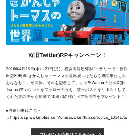
X(旧Twitter)RPキャンペーン！
2026年4月15日(水)～27日(月)、横浜高島屋8階ギャラリーで「原作
出版80周年 きかんしゃトーマスの世界展～はたらく機関車たちの
おはなし～」が開催。それを記念して、キャラWalkerの公式X(旧
Twitter)アカウントをフォローのうえ、該当ポストをリポストして
くれた方の中から抽選で10組20名様にペア招待券をプレゼント！
■詳細記事はこちら
→
https://sp.walkerplus.com/charawalker/topics/topics_1334172/
プレゼント応募はこちらから