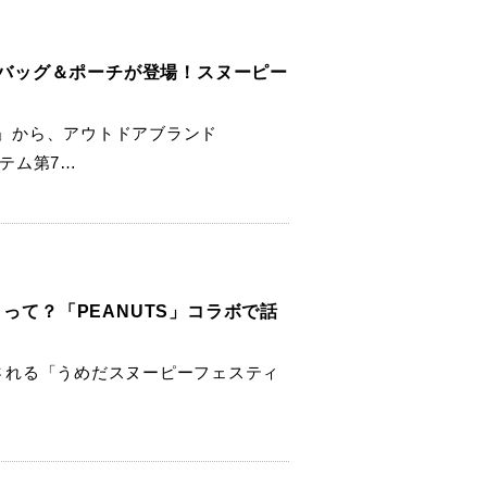
新作バッグ＆ポーチが登場！スヌーピー
」から、アウトドアブランド
イテム第7…
って？「PEANUTS」コラボで話
催される「うめだスヌーピーフェスティ