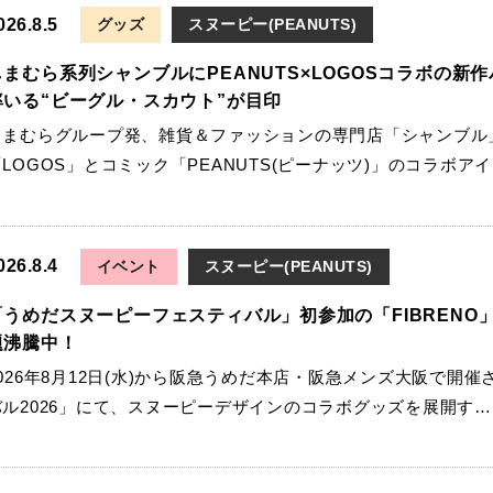
026.8.5
グッズ
スヌーピー(PEANUTS)
しまむら系列シャンブルにPEANUTS×LOGOSコラボの
率いる“ビーグル・スカウト”が目印
しまむらグループ発、雑貨＆ファッションの専門店「シャンブル
「LOGOS」とコミック「PEANUTS(ピーナッツ)」のコラボア
026.8.4
イベント
スヌーピー(PEANUTS)
「うめだスヌーピーフェスティバル」初参加の「FIBRENO」
題沸騰中！
2026年8月12日(水)から阪急うめだ本店・阪急メンズ大阪で開
バル2026」にて、スヌーピーデザインのコラボグッズを展開す…