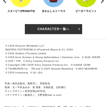
スヌーピー(PEANUTS)
きかんしゃトーマス
ピーターラビット
CHARACTER一覧へ
© 2026 Peanuts Worldwide LLC
BEATRIX POTTER(TM) & ©Frederick Warne & Co.,2026
© 2026 Gullane (Thomas) Limited.
© 2026 Anne Gutman & Georg Hallensleben / Hachette Livre
© 2026 JOKER.
© SCP / TFP
© Sony Creative Products Inc.
© Copyright 1997-2026 Sony Creative Products Inc.
© KANAE IZUMI
© TSUMUPAPA Inc.
TM and © 2026 Sesame Workshop
© ADO MIZUMORI
© 2026 Leejuyong
© みいるか
写真＝島本絵梨佳、奥西淳二、阿部昌也
取材・文＝平井あゆみ、原 西香、水島彩恵、北村康行
サイトデザイン＝音田佳明(UNTEN)
バナーデザイン＝飯泉洋二、大野有香(two is one)