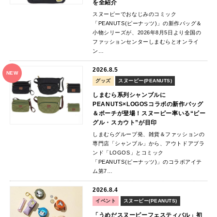
を全紹介
スヌーピーでおなじみのコミック
「PEANUTS(ピーナッツ)」の新作バッグ＆
小物シリーズが、2026年8月5日より全国の
ファッションセンターしまむらとオンライ
ン…
2026.8.5
NEW
グッズ
スヌーピー(PEANUTS)
しまむら系列シャンブルに
PEANUTS×LOGOSコラボの新作バッグ
＆ポーチが登場！スヌーピー率いる“ビー
グル・スカウト”が目印
しまむらグループ発、雑貨＆ファッションの
専門店「シャンブル」から、アウトドアブラ
ンド「LOGOS」とコミック
「PEANUTS(ピーナッツ)」のコラボアイテ
ム第7…
2026.8.4
イベント
スヌーピー(PEANUTS)
「うめだスヌーピーフェスティバル」初