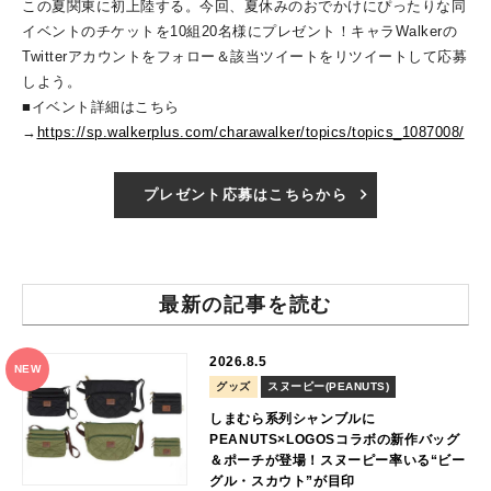
この夏関東に初上陸する。今回、夏休みのおでかけにぴったりな同
イベントのチケットを10組20名様にプレゼント！キャラWalkerの
Twitterアカウントをフォロー＆該当ツイートをリツイートして応募
しよう。
■イベント詳細はこちら
→
https://sp.walkerplus.com/charawalker/topics/topics_1087008/
プレゼント応募はこちらから
最新の記事を読む
2026.8.5
NEW
グッズ
スヌーピー(PEANUTS)
しまむら系列シャンブルに
PEANUTS×LOGOSコラボの新作バッグ
＆ポーチが登場！スヌーピー率いる“ビー
グル・スカウト”が目印