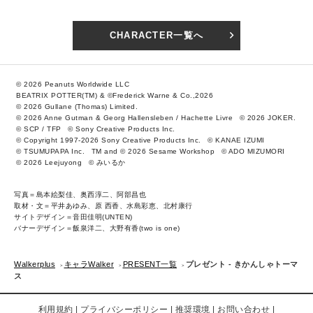
CHARACTER一覧へ
© 2026 Peanuts Worldwide LLC
BEATRIX POTTER(TM) & ©Frederick Warne & Co.,2026
© 2026 Gullane (Thomas) Limited.
© 2026 Anne Gutman & Georg Hallensleben / Hachette Livre
© 2026 JOKER.
© SCP / TFP
© Sony Creative Products Inc.
© Copyright 1997-2026 Sony Creative Products Inc.
© KANAE IZUMI
© TSUMUPAPA Inc.
TM and © 2026 Sesame Workshop
© ADO MIZUMORI
© 2026 Leejuyong
© みいるか
写真＝島本絵梨佳、奥西淳二、阿部昌也
取材・文＝平井あゆみ、原 西香、水島彩恵、北村康行
サイトデザイン＝音田佳明(UNTEN)
バナーデザイン＝飯泉洋二、大野有香(two is one)
Walkerplus
キャラWalker
PRESENT一覧
プレゼント - きかんしゃトーマ
ス
利用規約
プライバシーポリシー
推奨環境
お問い合わせ