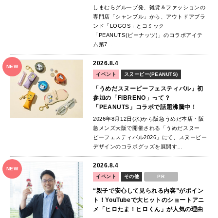
しまむらグループ発、雑貨＆ファッションの
専門店「シャンブル」から、アウトドアブラ
ンド「LOGOS」とコミック
「PEANUTS(ピーナッツ)」のコラボアイテ
ム第7…
2026.8.4
NEW
イベント
スヌーピー(PEANUTS)
「うめだスヌーピーフェスティバル」初
参加の「FIBRENO」って？
「PEANUTS」コラボで話題沸騰中！
2026年8月12日(水)から阪急うめだ本店・阪
急メンズ大阪で開催される「うめだスヌー
ピーフェスティバル2026」にて、スヌーピー
デザインのコラボグッズを展開す…
2026.8.4
NEW
イベント
その他
PR
“親子で安心して見られる内容”がポイン
ト！YouTubeで大ヒットのショートアニ
メ「ヒロたま！ヒロくん」が人気の理由