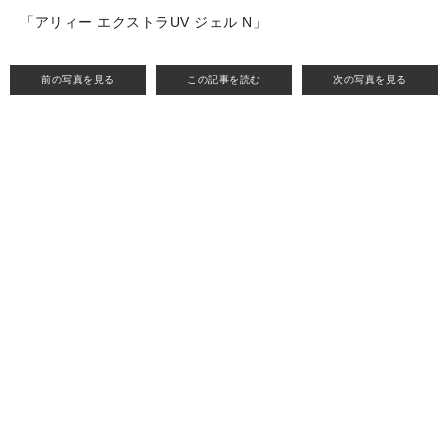
「アリィー エクストラUV ジェル N」
前の写真を見る
この記事を読む
次の写真を見る