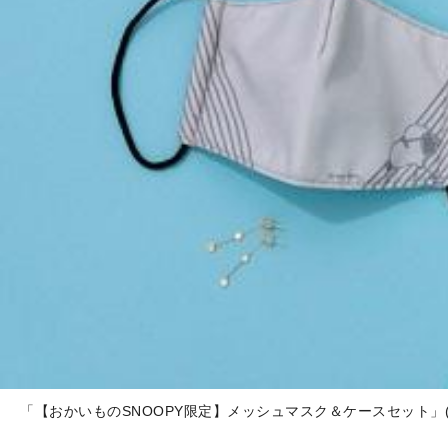
「【おかいものSNOOPY限定】メッシュマスク＆ケースセット」(各