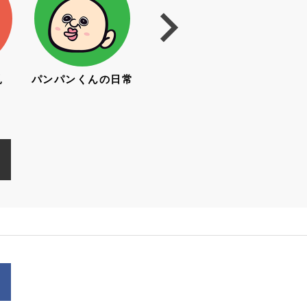
見
パンパンくんの日常
亜土ちゃん
み
（水森亜土）