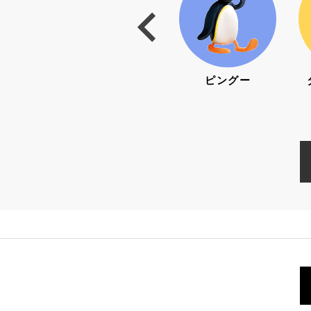
トリート
リサとガスパール
ピングー