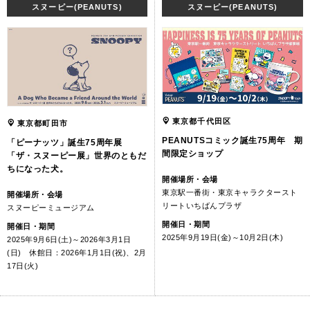
スヌーピー(PEANUTS)
スヌーピー(PEANUTS)
東京都千代田区
東京都町田市
PEANUTSコミック誕生75周年 期
「ピーナッツ」誕生75周年展
間限定ショップ
「ザ・スヌーピー展」世界のともだ
ちになった犬。
開催場所・会場
東京駅一番街・東京キャラクタースト
開催場所・会場
リートいちばんプラザ
スヌーピーミュージアム
開催日・期間
開催日・期間
2025年9月19日(金)～10月2日(木)
2025年9月6日(土)～2026年3月1日
(日) 休館日：2026年1月1日(祝)、2月
17日(火)