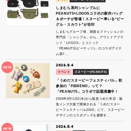
しまむら系列シャンブルに
PEANUTS×LOGOSコラボの新作バッグ
＆ポーチが登場！スヌーピー率いる“ビー
グル・スカウト”が目印
しまむらグループ発、雑貨＆ファッションの
専門店「シャンブル」から、アウトドアブラ
ンド「LOGOS」とコミック
「PEANUTS(ピーナッツ)」のコラボアイテ
ム第7…
2026.8.4
NEW
イベント
スヌーピー(PEANUTS)
「うめだスヌーピーフェスティバル」初
参加の「FIBRENO」って？
「PEANUTS」コラボで話題沸騰中！
2026年8月12日(水)から阪急うめだ本店・阪
急メンズ大阪で開催される「うめだスヌー
ピーフェスティバル2026」にて、スヌーピー
デザインのコラボグッズを展開す…
2026.8.4
NEW