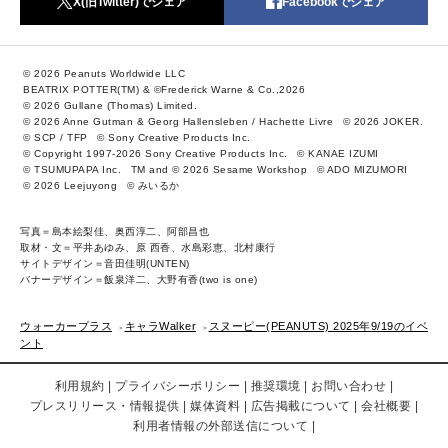
X(旧Twitter)でシェア
Facebookでシェア
© 2026 Peanuts Worldwide LLC
BEATRIX POTTER(TM) & ©Frederick Warne & Co.,2026
© 2026 Gullane (Thomas) Limited.
© 2026 Anne Gutman & Georg Hallensleben / Hachette Livre
© 2026 JOKER.
© SCP / TFP
© Sony Creative Products Inc.
© Copyright 1997-2026 Sony Creative Products Inc.
© KANAE IZUMI
© TSUMUPAPA Inc.
TM and © 2026 Sesame Workshop
© ADO MIZUMORI
© 2026 Leejuyong
© みいるか
写真＝島本絵梨佳、奥西淳二、阿部昌也
取材・文＝平井あゆみ、原 西香、水島彩恵、北村康行
サイトデザイン＝音田佳明(UNTEN)
バナーデザイン＝飯泉洋二、大野有香(two is one)
ウォーカープラス
キャラWalker
スヌーピー(PEANUTS) 2025年9/19のイベ
ント
利用規約
プライバシーポリシー
推奨環境
お問い合わせ
プレスリリース・情報提供
媒体資料
広告掲載について
会社概要
利用者情報の外部送信について