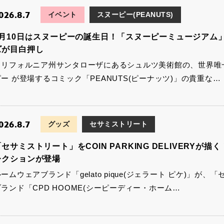
026.8.7
イベント
スヌーピー(PEANUTS)
8月10日はスヌーピーの誕生日！「スヌーピーミュージアム
ズが目白押し
カリフォルニア州サンタローザにあるシュルツ美術館の、世界唯一
ピー が登場するコミック「PEANUTS(ピーナッツ)」の貴重な…
026.8.7
グッズ
セサミストリート
セサミストリート」をCOIN PARKING DELIVERYが描く！
レクションが登場
ームウェアブランド「gelato pique(ジェラート ピケ)」
ブランド「CPD HOOME(シーピーディー・ホーム…