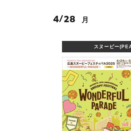
4
28
/
月
スヌーピー(PEA