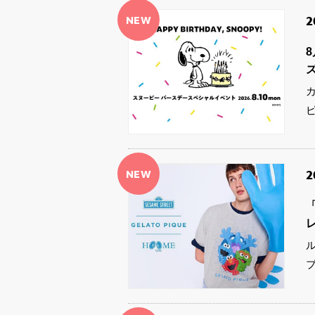
NEW
2
NEW
2
「
ル