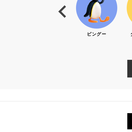
トリート
リサとガスパール
ピングー