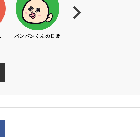
見
パンパンくんの日常
亜土ちゃん
み
（水森亜土）